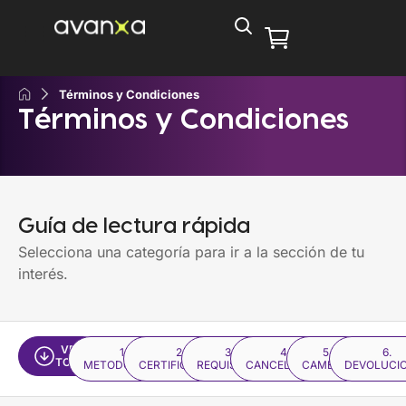
Términos y Condiciones
Términos y Condiciones
Guía de lectura rápida
Selecciona una categoría para ir a la sección de tu
interés.
VER
1.
2.
3.
4.
5.
6.
TODO
METODOLOGÍA
CERTIFICACIÓN
REQUISITOS
CANCELACIÓN
CAMBIOS
DEVOLUCI