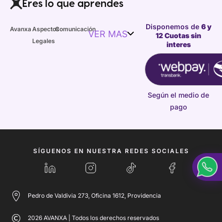
Eres lo que aprendes
Disponemos de
6 y
Avanxa
Aspectos
Comunicación
VER MAS
12 Cuotas sin
Legales
interes
Según el medio de
pago
SÍGUENOS EN NUESTRA REDES SOCIALES
Pedro de Valdivia 273, Oficina 1612, Providencia
2026 AVANXA | Todos los derechos reservados