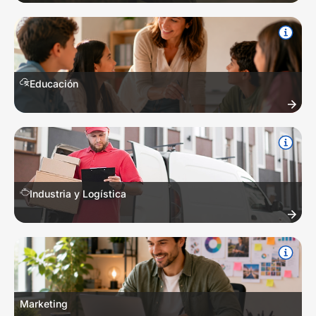
Finanzas personales, ortografía, técnicas de redacción, liderazgo y
resiliencia.
Educación
Métodos de enseñanza, diseño curricular, evaluación, inclusión y
herramientas pedagógicas.
Industria y Logística
Cadena de suministro, gestión de inventarios, procesos industriales y
almacenamiento.
Marketing