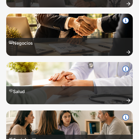
Estrategia digital, gestión de redes sociales, SEO, branding y
comportamiento del consumidor
Negocios
Creación de empresas, administración, finanzas corporativas, ventas y
modelos de negocio.
Salud
Anatomía básica, primeros auxilios, nutrición, prevención y cuidado de
la salud mental.