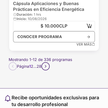
identificando consumos y aplicando
Cápsula Aplicaciones y Buenas
buenas prácticas para reducir costos y
Prácticas en Eficiencia Energética
optimizar el uso de la energía en el hogar o
Duración:
1 hrs
trabaj…
Inicio:
10/08/2026
Online
1 Unidades
$ 10.000
CLP
¡INSCRIBIRME AHORA!
CONOCER PROGRAMA
¡Inscríbete hoy y asegura tu lugar!
VER MÁS
VER MENOS
Mostrando 1-12 de 336 programas
Página
1
2
…
28
Recibe oportunidades exclusivas para
tu desarrollo profesional