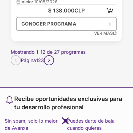
Online
Inicio:
10/08/2026
1 Unidades
$ 138.000
CLP
¡INSCRIBIRME AHORA!
¡Inscríbete hoy y asegura tu lugar!
CONOCER PROGRAMA
VER MENOS
VER MÁS
Mostrando 1-12 de 27 programas
Página
1
2
3
Recibe oportunidades exclusivas para
tu desarrollo profesional
Sin spam, solo lo mejor
Puedes darte de baja
de Avanxa
cuando quieras