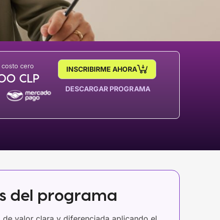
 costo cero
INSCRIBIRME AHORA
000
CLP
DESCARGAR PROGRAMA
os del programa
 de valor clara y diferenciada aplicando el