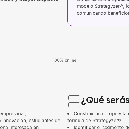
modelo Strategyzer®, id
comunicando beneficios
100% online
¿Qué será
empresarial,
Construir una propuesta d
 innovación, estudiantes de
fórmula de Strategyzer®.
sona interesada en
Identificar el segmento d