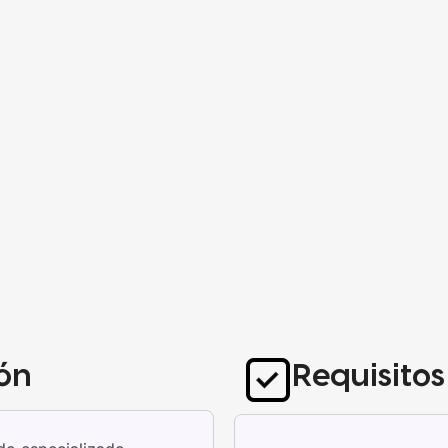
ón
Requisito