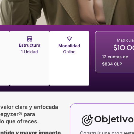
Matrícula
Estructura
Modalidad
$
10.
1 Unidad
Online
12 cuotas de
$834 CLP
alor clara y enfocada
ategyzer® para
Objetiv
lo que ofreces.
entido y mayor impacto
Construir una propuesta