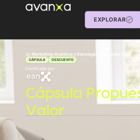
EXPLORAR
›
Marketing
›
Analítica y Estrategia
›
Propuesta Valor
CÁPSULA
DESCUENTO
Certificado por
Cápsula Propue
Valor