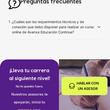
Preguntas frecuentes
1 .
¿Cuáles son los requerimientos técnicos y de
conexión que debo disponer para realizar un curso
online de Avanxa Educación Continua?
Debes disponer de una conexión a Internet de al menos 1
Mbps en el equipo que realizarás el curso y
recomendamos usar el navegador Google Chrome o
Mozilla Firefox desde un computador de escritorio o
laptop.
¡Lleva tu carrera
No es recomendable trabajar desde un celular o desde
al siguiente nivel!
una tablet porque algunos recursos no podrán ser
HABLAR CON
No te quedes fuera.
aprovechados cabalmente y en algunos cursos no
UN ASESOR
podrán usarse los softwares necesarios para el
Nuestros asesores te
aprendizaje.
Para una visualización óptima, se
apoyarán, inicia tu
recomienda utilizar computadoras de escritorio.
proceso aquí.