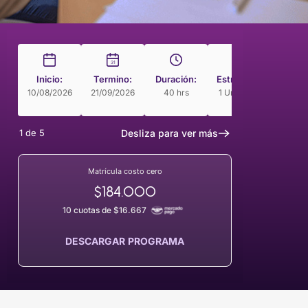
31
Inicio:
Termino:
Duración:
Estructura
Modal
10/08/2026
21/09/2026
40 hrs
1 Unidades
Curso 
Rit
1
de
5
Desliza para ver más
Matrícula costo cero
$184.000
10 cuotas de $16.667
DESCARGAR PROGRAMA