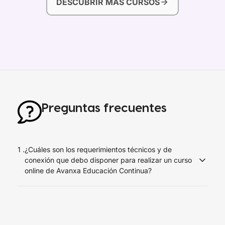
DESCUBRIR MÁS CURSOS
Preguntas frecuentes
1 .
¿Cuáles son los requerimientos técnicos y de
conexión que debo disponer para realizar un curso
online de Avanxa Educación Continua?
Debes disponer de una conexión a Internet de al menos 1
Mbps en el equipo que realizarás el curso y
recomendamos usar el navegador Google Chrome o
Mozilla Firefox desde un computador de escritorio o