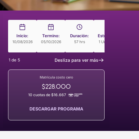
31
Inicio:
Termino:
Duración:
Estructura
Modal
10/08/2026
05/10/2026
57 hrs
1 Unidades
Curso 
Rit
1
de
5
Desliza para ver más
Matrícula costo cero
$228.000
10 cuotas de $16.667
DESCARGAR PROGRAMA