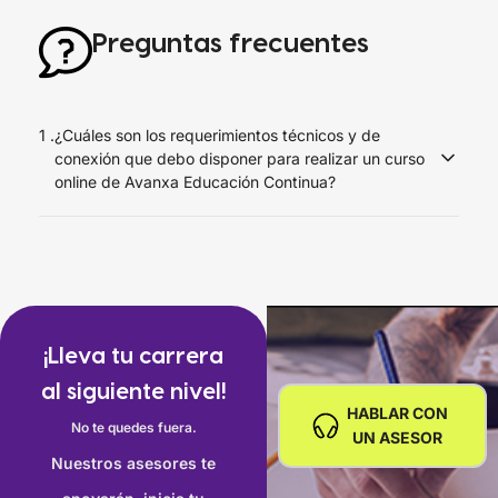
Preguntas frecuentes
1 .
¿Cuáles son los requerimientos técnicos y de
conexión que debo disponer para realizar un curso
online de Avanxa Educación Continua?
Debes disponer de una conexión a Internet de al menos 1
Mbps en el equipo que realizarás el curso y
recomendamos usar el navegador Google Chrome o
Mozilla Firefox desde un computador de escritorio o
laptop.
¡Lleva tu carrera
No es recomendable trabajar desde un celular o desde
al siguiente nivel!
una tablet porque algunos recursos no podrán ser
HABLAR CON
No te quedes fuera.
aprovechados cabalmente y en algunos cursos no
UN ASESOR
podrán usarse los softwares necesarios para el
Nuestros asesores te
aprendizaje.
Para una visualización óptima, se