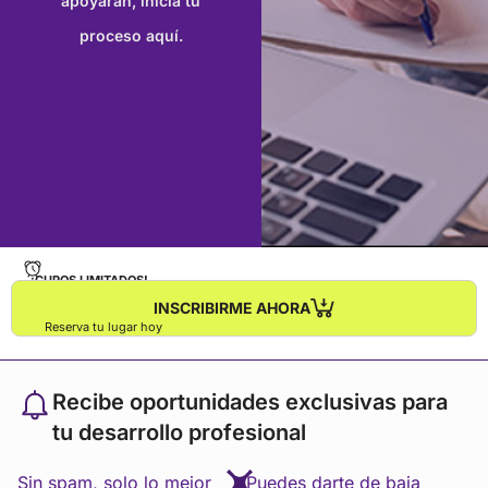
apoyarán, inicia tu
recomienda utilizar computadoras de escritorio.
proceso aquí.
¡CUPOS LIMITADOS!
INSCRIBIRME AHORA
Reserva tu lugar hoy
Recibe oportunidades exclusivas para
tu desarrollo profesional
Sin spam, solo lo mejor
Puedes darte de baja