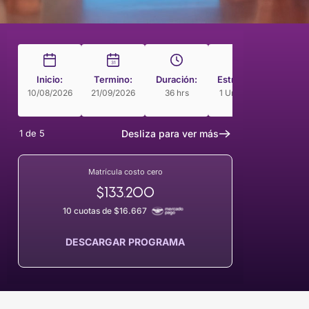
31
Inicio:
Termino:
Duración:
Estructura
Modal
10/08/2026
21/09/2026
36 hrs
1 Unidades
Cur
Guia
1
de
5
Desliza para ver más
Matrícula costo cero
$133.200
10 cuotas de $16.667
DESCARGAR PROGRAMA