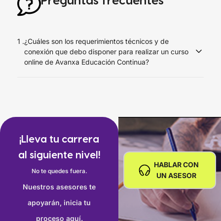
Preguntas frecuentes
1 .
¿Cuáles son los requerimientos técnicos y de
conexión que debo disponer para realizar un curso
online de Avanxa Educación Continua?
Debes disponer de una conexión a Internet de al menos 1
Mbps en el equipo que realizarás el curso y
recomendamos usar el navegador Google Chrome o
Mozilla Firefox desde un computador de escritorio o
laptop.
¡Lleva tu carrera
No es recomendable trabajar desde un celular o desde
al siguiente nivel!
una tablet porque algunos recursos no podrán ser
HABLAR CON
No te quedes fuera.
aprovechados cabalmente y en algunos cursos no
UN ASESOR
podrán usarse los softwares necesarios para el
Nuestros asesores te
aprendizaje.
Para una visualización óptima, se
apoyarán, inicia tu
recomienda utilizar computadoras de escritorio.
proceso aquí.