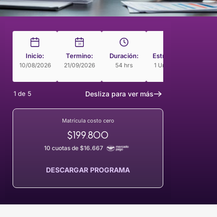
31
Inicio:
Termino:
Duración:
Estructura
Modal
10/08/2026
21/09/2026
54 hrs
1 Unidades
Cur
Guia
1
de
5
Desliza para ver más
Matrícula costo cero
$199.800
10 cuotas de $16.667
DESCARGAR PROGRAMA