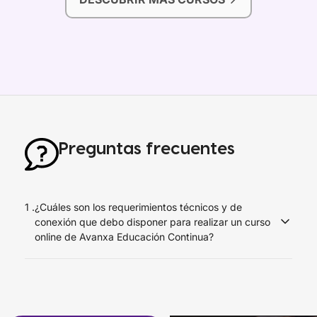
Preguntas frecuentes
1 .
¿Cuáles son los requerimientos técnicos y de
conexión que debo disponer para realizar un curso
online de Avanxa Educación Continua?
Debes disponer de una conexión a Internet de al menos 1
Mbps en el equipo que realizarás el curso y
recomendamos usar el navegador Google Chrome o
Mozilla Firefox desde un computador de escritorio o