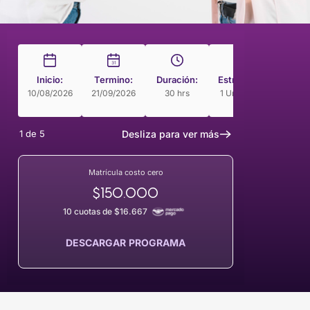
31
Inicio:
Termino:
Duración:
Estructura
Modal
10/08/2026
21/09/2026
30 hrs
1 Unidades
Curso 
Rit
1
de
5
Desliza para ver más
Matrícula costo cero
$150.000
10 cuotas de $16.667
DESCARGAR PROGRAMA