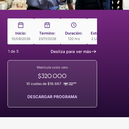
31
Inicio:
Termino:
Duración:
Estructura
Modal
10/08/2026
23/11/2026
120 hrs
2 Unidades
Pac
1
de
5
Desliza para ver más
Matrícula costo cero
$320.000
10 cuotas de $16.667
DESCARGAR PROGRAMA