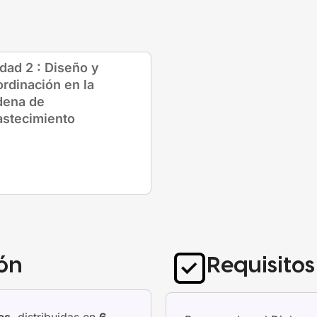
dad 2 : Diseño y
rdinación en la
dena de
stecimiento
ón
Requisito
as
, distribuidas en
6