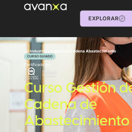
EXPLORAR
›
Industria y Logística
›
Cadena Abastecimiento
CURSO GUIADO
Certificado por
Curso Gestión de
Cadena de
Abastecimiento