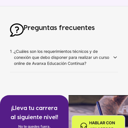
Preguntas frecuentes
1 .
¿Cuáles son los requerimientos técnicos y de
conexión que debo disponer para realizar un curso
online de Avanxa Educación Continua?
Debes disponer de una conexión a Internet de al menos 1
Mbps en el equipo que realizarás el curso y
recomendamos usar el navegador Google Chrome o
Mozilla Firefox desde un computador de escritorio o
laptop.
¡Lleva tu carrera
No es recomendable trabajar desde un celular o desde
al siguiente nivel!
una tablet porque algunos recursos no podrán ser
HABLAR CON
No te quedes fuera.