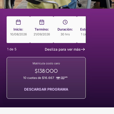
31
Inicio:
Termino:
Duración:
Estructura
Modal
10/08/2026
21/09/2026
30 hrs
1 Unidades
Curso 
Rit
1
de
5
Desliza para ver más
Matrícula costo cero
$138.000
10 cuotas de $16.667
DESCARGAR PROGRAMA