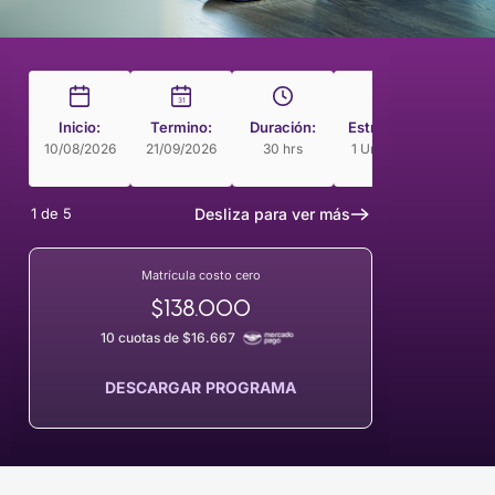
31
Inicio:
Termino:
Duración:
Estructura
Modal
10/08/2026
21/09/2026
30 hrs
1 Unidades
Curso 
Rit
1
de
5
Desliza para ver más
Matrícula costo cero
$138.000
10 cuotas de $16.667
DESCARGAR PROGRAMA