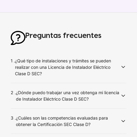
Preguntas frecuentes
1 .
¿Qué tipo de instalaciones y trámites se pueden
realizar con una Licencia de Instalador Eléctrico
Clase D SEC?
La licencia de instalador eléctrico Clase D, otorgada por
2 .
¿Dónde puedo trabajar una vez obtenga mi licencia
la Superintendencia de Electricidad y Combustibles
de Instalador Eléctrico Clase D SEC?
(SEC), permite realizar empalmes, entre otras
actividades. Además, esta licencia te permite realizar
El instalador Eléctrico Clase D SEC tiene una amplia gama
planos y regularizaciones, tramitar TE1 ante la SEC, y
3 .
¿Cuáles son las competencias evaluadas para
de opciones laborales; tales como empresa mineras,
realizar instalaciones de alumbrado en baja tensión con
obtener la Certificación SEC Clase D?
comerciales, industriales y de servicio técnicos en
un máximo de 10 kW y de calefacción y fuerza en baja
general. Está capacitado para apoyar a la empresa que
tensión con un máximo de 5 kW.
La certificación evalúa cinco unidades de competencia