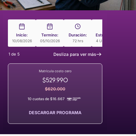
31
Inicio:
Termino:
Duración:
Estructura
Modal
10/08/2026
05/10/2026
72 hrs
4 Unidades
Pac
1
de
5
Desliza para ver más
Matrícula costo cero
$529.990
$620.000
10 cuotas de $16.667
DESCARGAR PROGRAMA