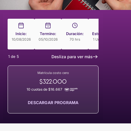
31
Inicio:
Termino:
Duración:
Estructura
Modal
10/08/2026
05/10/2026
70 hrs
1 Unidades
Curso 
Rit
1
de
5
Desliza para ver más
Matrícula costo cero
$322.000
10 cuotas de $16.667
DESCARGAR PROGRAMA