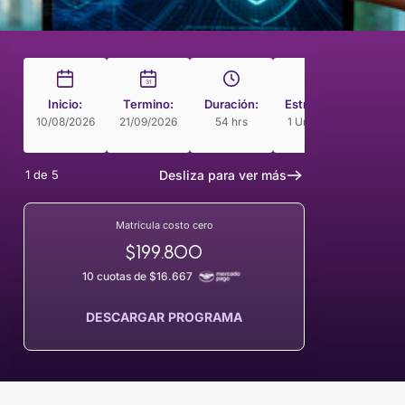
31
Inicio:
Termino:
Duración:
Estructura
Modal
10/08/2026
21/09/2026
54 hrs
1 Unidades
Cur
Guia
1
de
5
Desliza para ver más
Matrícula costo cero
$199.800
10 cuotas de $16.667
DESCARGAR PROGRAMA