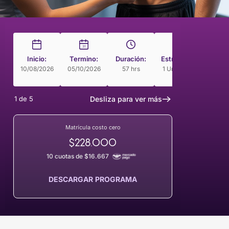
31
Inicio:
Termino:
Duración:
Estructura
Modal
10/08/2026
05/10/2026
57 hrs
1 Unidades
Curso 
Rit
1
de
5
Desliza para ver más
Matrícula costo cero
$228.000
10 cuotas de $16.667
DESCARGAR PROGRAMA