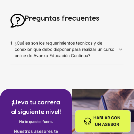
Preguntas frecuentes
1 .
¿Cuáles son los requerimientos técnicos y de
conexión que debo disponer para realizar un curso
online de Avanxa Educación Continua?
Debes disponer de una conexión a Internet de al menos 1
Mbps en el equipo que realizarás el curso y
recomendamos usar el navegador Google Chrome o
Mozilla Firefox desde un computador de escritorio o
laptop.
¡Lleva tu carrera
No es recomendable trabajar desde un celular o desde
al siguiente nivel!
una tablet porque algunos recursos no podrán ser
HABLAR CON
No te quedes fuera.
aprovechados cabalmente y en algunos cursos no
UN ASESOR
podrán usarse los softwares necesarios para el
Nuestros asesores te